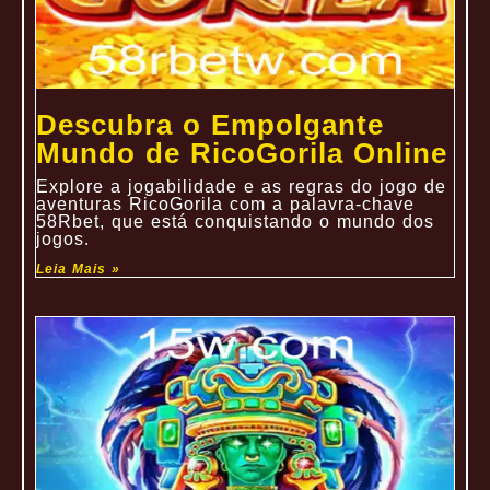
Descubra o Empolgante
Mundo de RicoGorila Online
Explore a jogabilidade e as regras do jogo de
aventuras RicoGorila com a palavra-chave
58Rbet, que está conquistando o mundo dos
jogos.
Leia Mais »