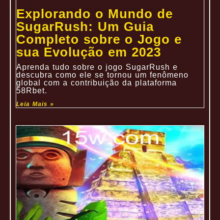
Explorando o Mundo de
SugarRush: Um Guia
Completo sobre o Jogo e
sua Evolução em 2023
Aprenda tudo sobre o jogo SugarRush e
descubra como ele se tornou um fenômeno
global com a contribuição da plataforma
58Rbet.
Leia Mais »