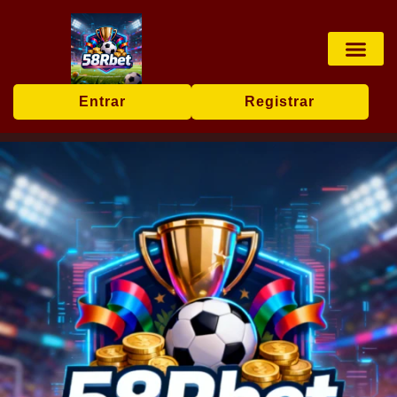
Pesca online
Jogos de sabo
Cassino ao vi
Contate-nos
Notícias da Em
Entrar
Registrar