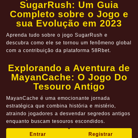
SugarRush: Um Guia
Completo sobre o Jogo e
sua Evolução em 2023
Aprenda tudo sobre o jogo SugarRush e
descubra como ele se tornou um fenômeno global
com a contribuição da plataforma 58Rbet.
Explorando a Aventura de
MayanCache: O Jogo Do
Tesouro Antigo
MayanCache é uma emocionante jornada
estratégica que combina história e mistério,
atraindo jogadores a desvendar segredos antigos
enquanto buscam tesouros escondidos.
Entrar
Registrar