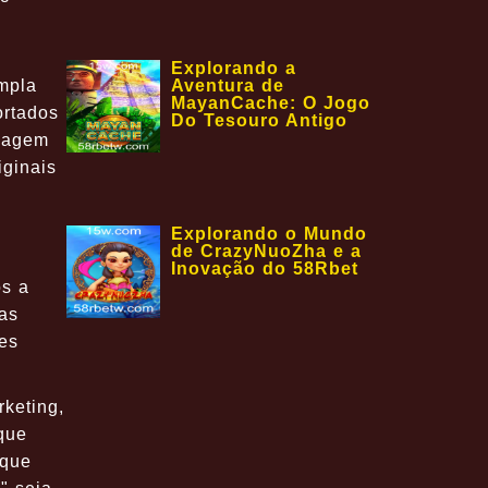
Explorando a
Aventura de
mpla
MayanCache: O Jogo
ortados
Do Tesouro Antigo
nagem
iginais
Explorando o Mundo
de CrazyNuoZha e a
Inovação do 58Rbet
os a
tas
tes
keting,
que
 que