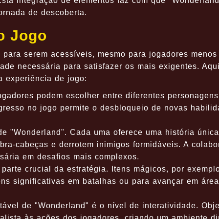
 Esta integração de elementos faz com que "Wonderland
jornada de descoberta.
o Jogo
s para serem acessíveis, mesmo para jogadores menos
ade necessária para satisfazer os mais exigentes. Aqu
a experiência de jogo:
jogadores podem escolher entre diferentes personagens
gresso no jogo permite o desbloqueio de novas habili
e "Wonderland". Cada uma oferece uma história única
bra-cabeças e derrotem inimigos formidáveis. A colab
sária em desafios mais complexos.
arte crucial da estratégia. Itens mágicos, por exemplo
ns significativas em batalhas ou para avançar em áre
tável de "Wonderland" é o nível de interatividade. Obj
lista às ações dos jogadores, criando um ambiente d