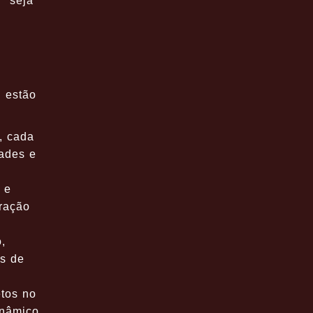
" seja
i estão
, cada
dades e
 e
oração
,
as de
etos no
inâmico