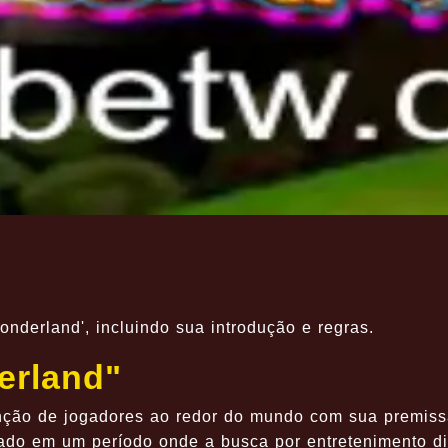
nderland', incluindo sua introdução e regras.
erland"
nção de jogadores ao redor do mundo com sua premis
çado em um período onde a busca por entretenimento di