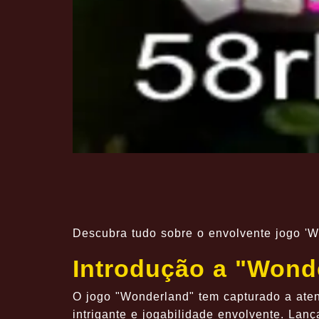
Descubra tudo sobre o envolvente jogo 'Wo
Introdução a "Wond
O jogo "Wonderland" tem capturado a ate
intrigante e jogabilidade envolvente. Lan