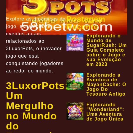
Postagem
Explore as dinâmicas de
Recente
jogo, estratégias e
eventos atuais
Explorando o
Mundo de
relacionados ao
SugarRush: Um
3LuxorPots, o inovador
Guia Completo
sobre o Jogo e
jogo que está
sua Evolução
conquistando jogadores
em 2023
ao redor do mundo.
Explorando a
Aventura de
3LuxorPots:
MayanCache: O
Jogo Do
Um
Tesouro Antigo
Mergulho
Explorando
"Wonderland":
no Mundo
Uma Aventura
de Jogo Única
do