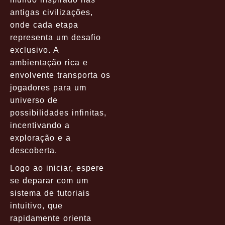
antigas civilizações,
onde cada etapa
representa um desafio
exclusivo. A
ambientação rica e
envolvente transporta os
jogadores para um
universo de
possibilidades infinitas,
incentivando a
exploração e a
descoberta.
Logo ao iniciar, espere
se deparar com um
sistema de tutoriais
intuitivo, que
rapidamente orienta