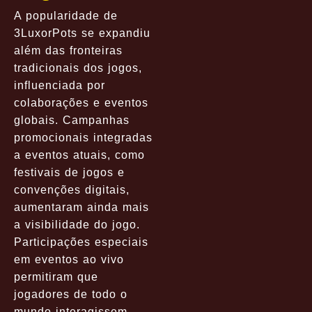
A popularidade de
3LuxorPots se expandiu
além das fronteiras
tradicionais dos jogos,
influenciada por
colaborações e eventos
globais. Campanhas
promocionais integradas
a eventos atuais, como
festivais de jogos e
convenções digitais,
aumentaram ainda mais
a visibilidade do jogo.
Participações especiais
em eventos ao vivo
permitiram que
jogadores de todo o
mundo interagissem