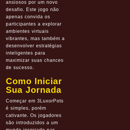
ansiosos por um novo
desafio. Este jogo não
apenas convida os
participantes a explorar
ambientes virtuais
vibrantes, mas também a
desenvolver estratégias
inteligentes para
maximizar suas chances
de sucesso.
Como Iniciar
Sua Jornada
Começar em 3LuxorPots
é simples, porém
cativante. Os jogadores
são introduzidos a um
mundo inspirado nas