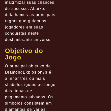
maximizar suas chances
de sucesso. Abaixo,
detalhamos as principais
regras que guiam os
jogadores em suas
conquistas neste
deslumbrante universo:
Objetivo do
Jogo
O principal objetivo de
DiamondExplosion7s é
alinhar três ou mais
símbolos iguais ao longo
das linhas de
pagamento ativadas. Os
símbolos consistem em
diamantes de várias