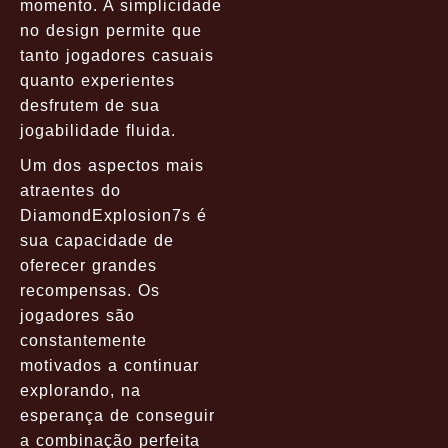
momento. A simplicidade
no design permite que
tanto jogadores casuais
quanto experientes
desfrutem de sua
jogabilidade fluida.
Um dos aspectos mais
atraentes do
DiamondExplosion7s é
sua capacidade de
oferecer grandes
recompensas. Os
jogadores são
constantemente
motivados a continuar
explorando, na
esperança de conseguir
a combinação perfeita