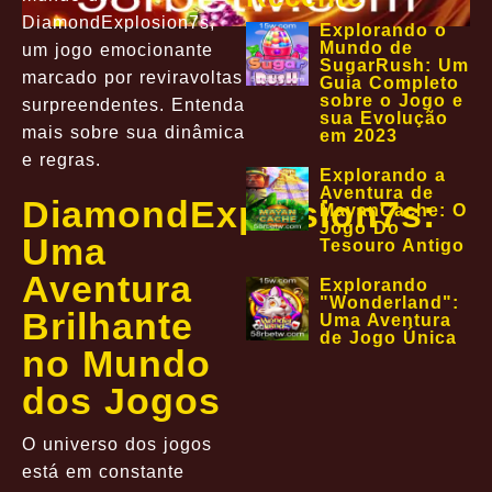
DiamondExplosion7s,
Explorando o
Mundo de
um jogo emocionante
SugarRush: Um
marcado por reviravoltas
Guia Completo
sobre o Jogo e
surpreendentes. Entenda
sua Evolução
mais sobre sua dinâmica
em 2023
e regras.
Explorando a
Aventura de
DiamondExplosion7s:
MayanCache: O
Jogo Do
Uma
Tesouro Antigo
Aventura
Explorando
"Wonderland":
Brilhante
Uma Aventura
de Jogo Única
no Mundo
dos Jogos
O universo dos jogos
está em constante