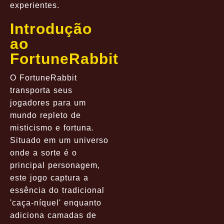
experientes.
Introdução
ao
FortuneRabbit
O FortuneRabbit
transporta seus
jogadores para um
mundo repleto de
misticismo e fortuna.
Situado em um universo
onde a sorte é o
principal personagem,
este jogo captura a
essência do tradicional
'caça-níquel' enquanto
adiciona camadas de