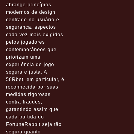
abrange princípios
modernos de design
centrado no usuário e
segurança, aspectos
cada vez mais exigidos
pelos jogadores
contemporâneos que
priorizam uma
experiência de jogo
segura e justa. A
58Rbet, em particular, é
reconhecida por suas
medidas rigorosas
contra fraudes,
garantindo assim que
cada partida do
FortuneRabbit seja tão
segura quanto