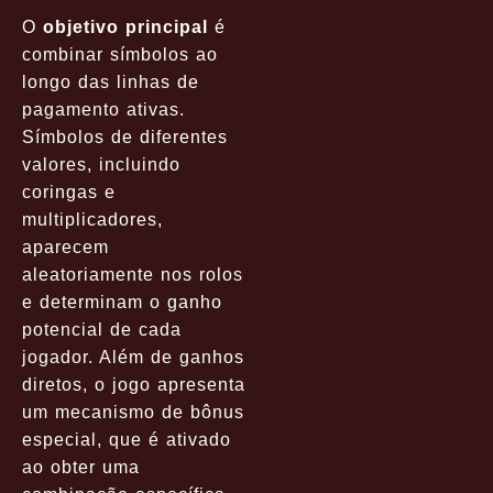
O
objetivo principal
é
combinar símbolos ao
longo das linhas de
pagamento ativas.
Símbolos de diferentes
valores, incluindo
coringas e
multiplicadores,
aparecem
aleatoriamente nos rolos
e determinam o ganho
potencial de cada
jogador. Além de ganhos
diretos, o jogo apresenta
um mecanismo de bônus
especial, que é ativado
ao obter uma