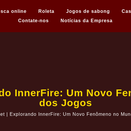
sca online
Roleta
Jogos de sabong
Cas
Contate-nos
Notícias da Empresa
ndo InnerFire: Um Novo 
dos Jogos
et | Explorando InnerFire: Um Novo Fenômeno no Mun