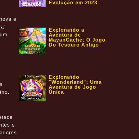
Evolução em 2023
nova e
na
Explorando a
num
Aventura de
MayanCache: O Jogo
Do Tesouro Antigo
O
Explorando
"Wonderland": Uma
s
Aventura de Jogo
Única
ino.
erece
ntes e
gadores