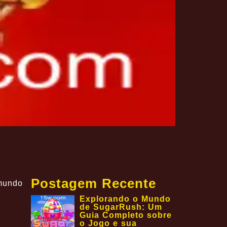
Postagem Recente
 mundo
Explorando o Mundo
de SugarRush: Um
Guia Completo sobre
o Jogo e sua