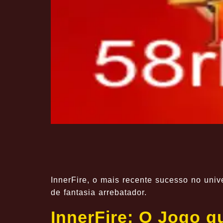
InnerFire, o mais recente sucesso no uni
de fantasia arrebatador.
InnerFire: O Jogo q