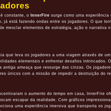
gadores
é constante, o
InnerFire
surge como uma experiência 
e, já está fazendo ondas entre os jogadores. O que tor
e mesclar elementos de estratégia, ação e narrativa 
égia que leva os jogadores a uma viagem através de um
lidades elementais e enfrentar desafios intrincados. 
ma antiga ameaça que ressurge das cinzas. Os jogadore
res únicos com a missão de impedir a destruição do re
ncentivaram o aumento do tempo em casa, InnerFire of
uscam escapar da realidade. Com gráficos impressiona
orciona uma experiência imersiva que transporta os jo