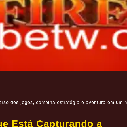
verso dos jogos, combina estratégia e aventura em um
ue Está Capturando a