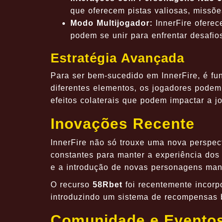
que oferecem pistas valiosas, missõe
Modo Multijogador:
InnerFire oferec
podem se unir para enfrentar desafio
Estratégia Avançada
Para ser bem-sucedido em InnerFire, é fu
diferentes elementos, os jogadores podem
efeitos colaterais que podem impactar a j
Inovações Recente
InnerFire não só trouxe uma nova perspec
constantes para manter a experiência dos
e a introdução de novas personagens ma
O recurso
58Rbet
foi recentemente incorp
introduzindo um sistema de recompensas
Comunidade e Evento