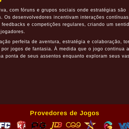
iva, com fóruns e grupos sociais onde estratégias são
s. Os desenvolvedores incentivam interações contínua
 feedbacks e competições regulares, criando um senti
 jogadores.
ção perfeita de aventura, estratégia e colaboração, to
s por jogos de fantasia. À medida que o jogo continua 
 na ponta de seus assentos enquanto exploram seus va
Provedores de Jogos