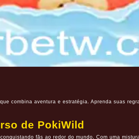
que combina aventura e estratégia. Aprenda suas regr
rso de PokiWild
 conquistando fãs ao redor do mundo. Com uma mistur