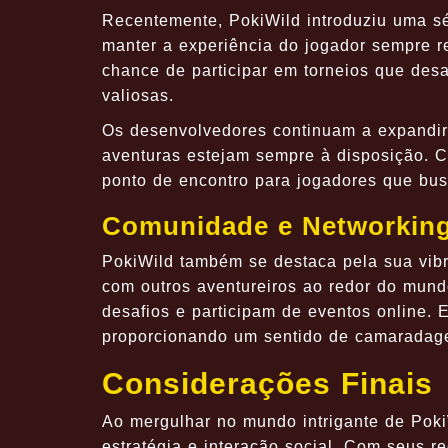
Recentemente, PokiWild introduziu uma sé
manter a experiência do jogador sempre 
chance de participar em torneios que des
valiosas.
Os desenvolvedores continuam a expandir
aventuras estejam sempre à disposição. 
ponto de encontro para jogadores que bu
Comunidade e Networkin
PokiWild também se destaca pela sua vib
com outros aventureiros ao redor do mund
desafios e participam de eventos online. E
proporcionando um sentido de camaradagem
Considerações Finais
Ao mergulhar no mundo intrigante de Poki
estratégia e interação social. Com seus 