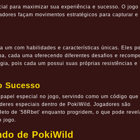
ial para maximizar sua experiência e sucesso. O jogo
adores façam movimentos estratégicos para capturar e 
da um com habilidades e características únicas. Eles 
pa, cada uma oferecendo diferentes desafios e recomp
égia, pois cada um possui suas próprias resistências e
o Sucesso
papel especial no jogo, servindo como um código que
deres especiais dentro de PokiWild. Jogadores são
leto de '58Rbet' enquanto progridem, o que pode revel
 jogo.
ndo de PokiWild