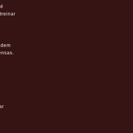
 é
treinar
podem
ensas.
ar